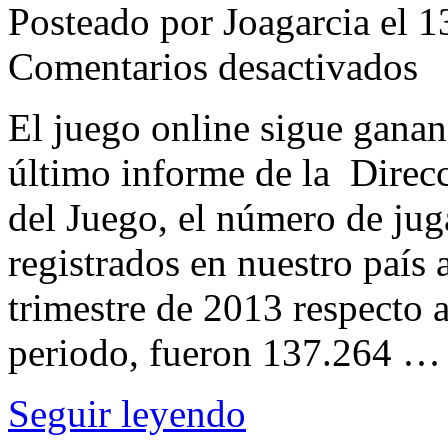
Posteado por Joagarcia el 
en
Comentarios desactivados
Aum
los
juga
El juego online sigue gana
onli
en
último informe de la Direc
Espa
del Juego, el número de jug
registrados en nuestro país
trimestre de 2013 respecto a
periodo, fueron 137.264 
Seguir leyendo