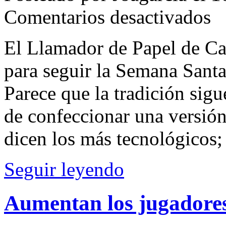
en
Comentarios desactivados
El
Llam
201
El Llamador de Papel de Ca
en
4
para seguir la Semana Santa
folio
Parece que la tradición sigu
de confeccionar una versión
dicen los más tecnológicos
Seguir leyendo
Aumentan los jugadores