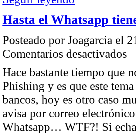
Hasta el Whatsapp tien
Posteado por Joagarcia el 
en
Comentarios desactivados
Hast
el
Wha
Hace bastante tiempo que n
tiene
Phis
Phishing y es que este tema
bancos, hoy es otro caso mu
avisa por correo electrónic
Whatsapp… WTF?! Si echa