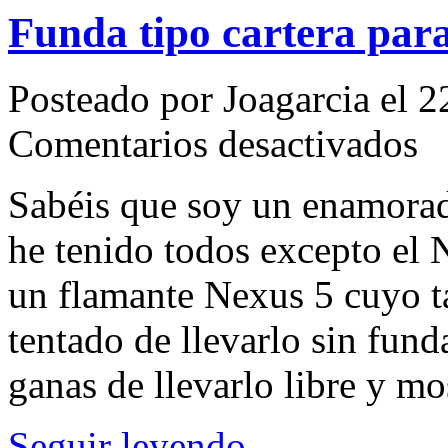
Funda tipo cartera para
Posteado por Joagarcia el 
en
Comentarios desactivados
Fun
tipo
carte
Sabéis que soy un enamorad
para
el
he tenido todos excepto el 
Nex
5
un flamante Nexus 5 cuyo ta
tentado de llevarlo sin fund
ganas de llevarlo libre y 
Seguir leyendo