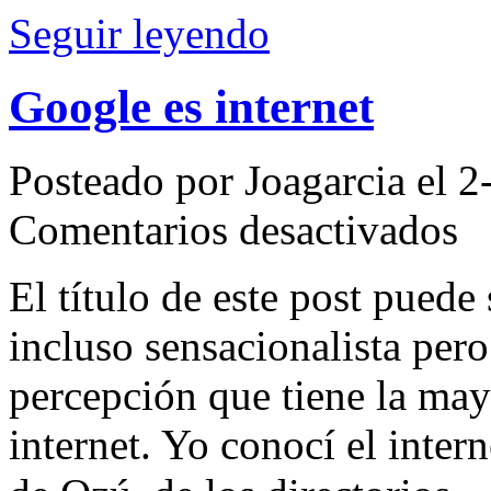
Seguir leyendo
Google es internet
Posteado por Joagarcia el 
en
Comentarios desactivados
Goo
es
inter
El título de este post puede
incluso sensacionalista pero
percepción que tiene la mayo
internet. Yo conocí el inte