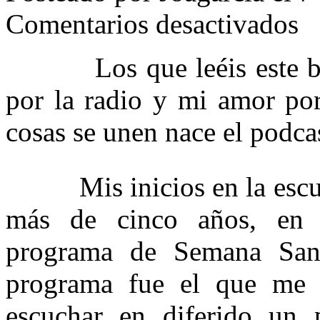
en
Comentarios desactivados
Mis
Podc
favor
Los que leéis este blo
por la radio y mi amor por
cosas se unen nace el podca
Mis inicios en la escuch
más de cinco años, en
programa de Semana Sant
programa fue el que me h
escuchar en diferido un 