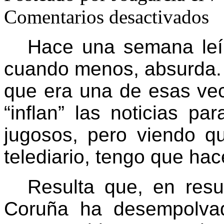
en
Comentarios desactivados
Apar
lejos
de
Hace una semana leí 
mi
cuando menos, absurda.
que era una de esas vec
“inflan” las noticias pa
jugosos, pero viendo q
telediario, tengo que hac
Resulta que, en res
Coruña
ha desempolvad