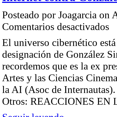
Posteado por Joagarcia on A
en
Comentarios desactivados
Inter
cont
Gonz
El universo cibernético est
Sind
designación de González Si
recordemos que es la ex pre
Artes y las Ciencias Cinema
la AI (Asoc de Internautas)
Otros: REACCIONES EN