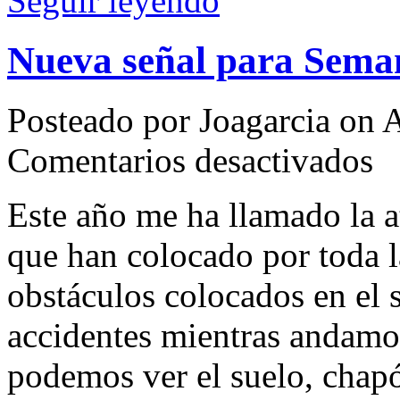
Seguir leyendo
Nueva señal para Sema
Posteado por Joagarcia on A
en
Comentarios desactivados
Nue
seña
para
Este año me ha llamado la 
Sem
Sant
que han colocado por toda l
obstáculos colocados en el s
accidentes mientras andamo
podemos ver el suelo, chapó