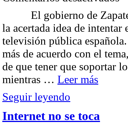
el
nue
El gobierno de Zapatero,
cano
de
la acertada idea de intentar 
las
ISP
televisión pública española
más de acuerdo con el tema
de que tener que soportar l
mientras …
Leer más
Seguir leyendo
Internet no se toca