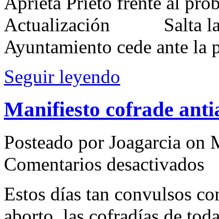
Aprieta Prieto frente al pro
Actualización Salta la no
Ayuntamiento cede ante la 
Seguir leyendo
Manifiesto cofrade anti
Posteado por Joagarcia on 
en
Comentarios desactivados
Mani
cofr
antia
Estos días tan convulsos con
aborto, las cofradías de to