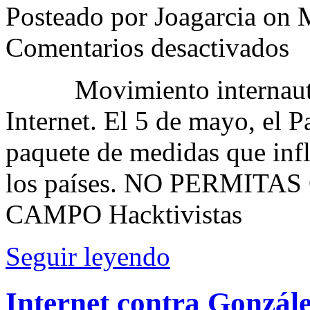
Posteado por Joagarcia on 
en
Comentarios desactivados
Inter
no
se
Movimiento internauta en
toca
Internet. El 5 de mayo, el 
paquete de medidas que influ
los países. NO PERMIT
CAMPO Hacktivistas
Seguir leyendo
Internet contra Gonzál