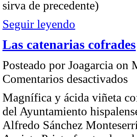
sirva de precedente)
Seguir leyendo
Las catenarias cofrades
Posteado por Joagarcia on 
en
Comentarios desactivados
Las
caten
cofr
Magnífica y ácida viñeta cof
del Ayuntamiento hispalense
Alfredo Sánchez Monteserr