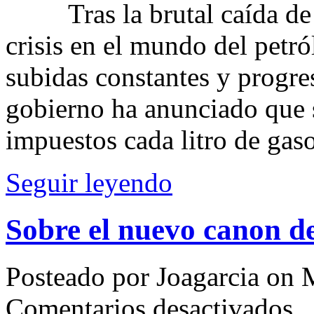
Tras la brutal caída de pr
el
petró
crisis en el mundo del petr
sube
los
impu
subidas constantes y progre
gobierno ha anunciado que 
impuestos cada litro de gas
Seguir leyendo
Sobre el nuevo canon de
Posteado por Joagarcia on 
en
Comentarios desactivados
Sobr