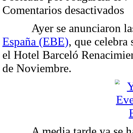
en
Comentarios desactivados
EBE
2009
en
Ayer se anunciaron las 
Nov
y
España (EBE)
, que celebra 
en
Sevil
el Hotel Barceló Renacimien
de Noviembre.
A media tarde ya se hab