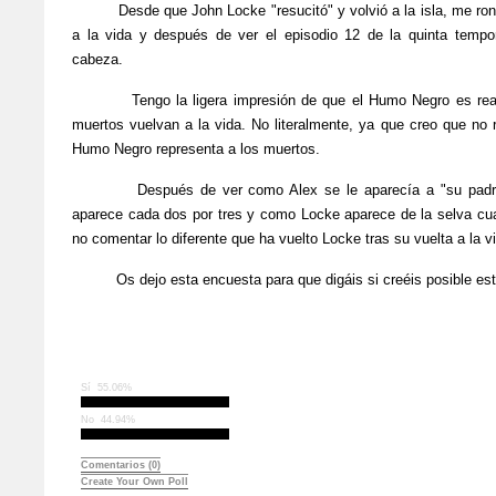
Desde que John Locke "resucitó" y volvió a la isla, me ron
a la vida y después de ver el episodio 12 de la quinta temp
cabeza.
Tengo la ligera impresión de que el Humo Negro es realm
muertos vuelvan a la vida. No literalmente, ya que creo que no 
Humo Negro representa a los muertos.
Después de ver como Alex se le aparecía a "su padre"
aparece cada dos por tres y como Locke aparece de la selva c
no comentar lo diferente que ha vuelto Locke tras su vuelta a la v
Os dejo esta encuesta para que digáis si creéis posible esta
¿Es Locke el humo negro?
(Encuesta cerrada)
Sí
55.06%
No
44.94%
Comentarios
(0)
Create Your Own Poll