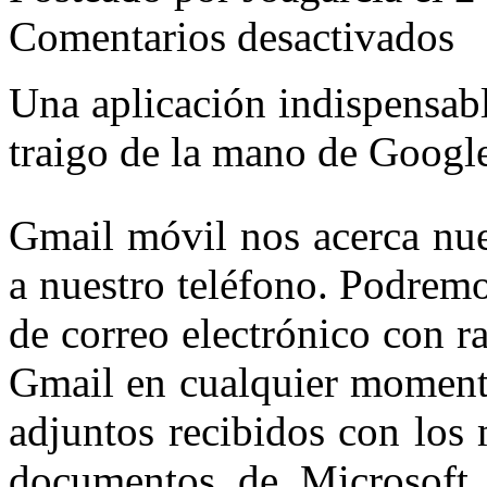
en
Comentarios desactivados
Gma
en
tu
Una aplicación indispensabl
móvi
traigo de la mano de Google
Gmail móvil nos acerca nue
a nuestro teléfono. Podremo
de correo electrónico con r
Gmail en cualquier momento
adjuntos recibidos con los 
documentos de Microsoft