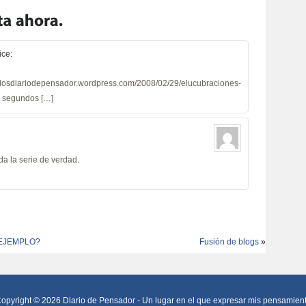
ice:
osdiariodepensador.wordpress.com/2008/02/29/elucubraciones-
 segundos […]
da la serie de verdad.
 EJEMPLO?
Fusión de blogs
»
opyright © 2026
Diario de Pensador
- Un lugar en el que expresar mis pensamient