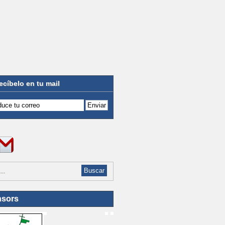
ecíbelo en tu mail
sors