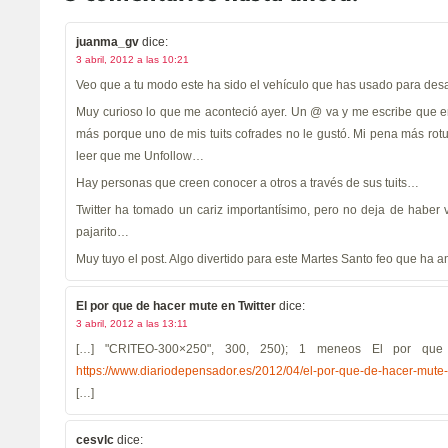
juanma_gv
dice:
3 abril, 2012 a las 10:21
Veo que a tu modo este ha sido el vehículo que has usado para des
Muy curioso lo que me aconteció ayer. Un @ va y me escribe que 
más porque uno de mis tuits cofrades no le gustó. Mi pena más rot
leer que me Unfollow…
Hay personas que creen conocer a otros a través de sus tuits…
Twitter ha tomado un cariz importantísimo, pero no deja de haber 
pajarito…
Muy tuyo el post. Algo divertido para este Martes Santo feo que ha 
El por que de hacer mute en Twitter
dice:
3 abril, 2012 a las 13:11
[…] "CRITEO-300×250", 300, 250); 1 meneos El por que
https://www.diariodepensador.es/2012/04/el-por-que-de-hacer-mut
[…]
cesvlc
dice: