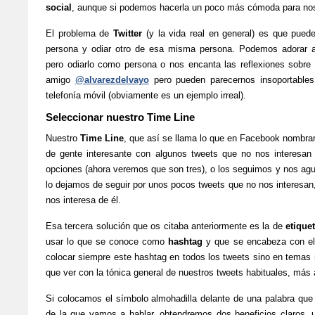
social
, aunque si podemos hacerla un poco más cómoda para nos
El problema de
Twitter
(y la vida real en general) es que pued
persona y odiar otro de esa misma persona. Podemos adorar 
pero odiarlo como persona o nos encanta las reflexiones sobre l
amigo
@alvarezdelvayo
pero pueden parecernos insoportables
telefonía móvil (obviamente es un ejemplo irreal).
Seleccionar nuestro Time Line
Nuestro
Time Line
, que así se llama lo que en Facebook nombra
de gente interesante con algunos tweets que no nos interes
opciones (ahora veremos que son tres), o los seguimos y nos agu
lo dejamos de seguir por unos pocos tweets que no nos interesan
nos interesa de él.
Esa tercera solución que os citaba anteriormente es la de
etique
usar lo que se conoce como
hashtag
y que se encabeza con e
colocar siempre este hashtag en todos los tweets sino en temas
que ver con la tónica general de nuestros tweets habituales, más 
Si colocamos el símbolo almohadilla delante de una palabra que c
de la que vamos a hablar, obtendremos dos beneficios claros, 