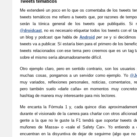
Tweets temáticos
Me extenderé un poco en lo que os comentaba de los tweets te
tweets temáticos me refiero a tweets que, por razones de tempor
serán la tónica general de los tweets que publiquéis. Si
@droidcast
, no es necesario etiquetar todos los tweets con el t
un blog y podcast que habla de
Android
per se
y si decidimos
tweets va a publicar. Sí estaría bien para el primero de los benefic
tweets relacionados con ese tema pero creemos que es un tag tan
sobre el mismo sería abrumadoramente difícil.
Otro ejemplo claro, pero en sentido contrario, son los usuarios
muchas cosas, pongamos a un servidor como ejemplo. Yo
@Jo
muy variados, reflexiones personales, noticias, comentarios, 
pero también suelo «darle caña» en momentos muy concreto
hashtag de manera muy interesante para mis lectores.
Me encanta la Fórmula 1 y, cada quince días aproximadament
durante el visionado de la carrera para charlar con otros aficiona
gente a la que no le guste la F1 tendrá que
soportar
tweets de
muñones de Massa» o «sale el Safety Car». Yo entiendo a 
encuentran en la disyuntiva de dejar de seguirme (algo que no 