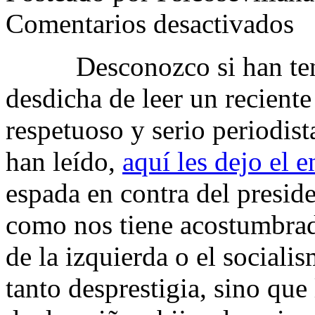
en
Comentarios desactivados
Anto
Burg
y
Desconozco si han tenido
las
hijas
desdicha de leer un reciente
de
ZP
respetuoso y serio periodis
han leído,
aquí les dejo el e
espada en contra del preside
como nos tiene acostumbrad
de la izquierda o el sociali
tanto desprestigia, sino que