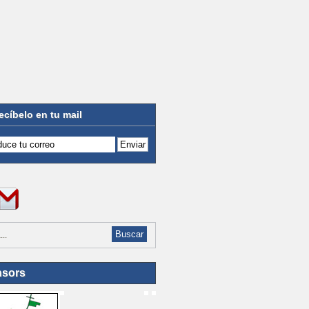
ecíbelo en tu mail
sors