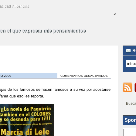
acidad y licencias
<
 en el que expresar mis pensamientos
R
EN
GO-2009
COMENTARIOS DESACTIVADOS
LA
PAQUIRRINA
SEX
 de los famosos se hacen famosos a su vez por acostarse
 fama que eso les reporta.
Spon