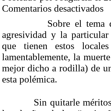
en
Comentarios desactivados
Disc
port
y
Sobre el tema de los
toda
esa
agresividad y la particula
mier
que tienen estos local
lamentablemente, la muerte
mejor dicho a rodilla) de u
esta polémica.
Sin quitarle méritos (ob