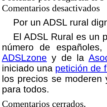
en
Comentarios desactivados
Por
un
Adsl
Por un ADSL rural dign
rural
de
cali
El ADSL Rural es un 
número de españoles,
ADSLzone
y de
la
Asoc
iniciado una
petición de 
los precios se moderen 
para todos.
Comentarios cerrados.