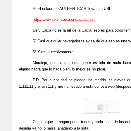
4º El enlace de AUTHENTICAR lleva a
la URL
:
http://www.servi-caixa.cn/lacaixa.es/
ServiCaixa no es la url de
la Caixa
, eso es para otros tem
5º Casi cualquier navegador te avisa de que eso es una w
6º Y así sucesivamente…
Moraleja, pese a que esta gente es tela de mala hacie
alguno habrá que lo haga bien, lo mejor es no picar.
P.D. Por curiosidad he picado, he metido las claves q
11111111 y el pin 111 y me ha llevado a esta curiosa web (despué
Curioso que te hagan poner todas y cada unas de las coor
desidia ya no lo haría, añádanlo a la lista.