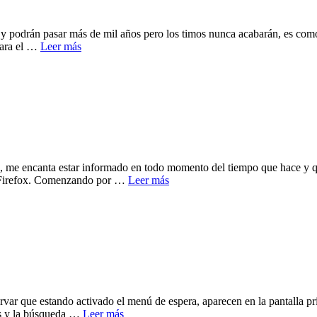
rán pasar más de mil años pero los timos nunca acabarán, es como 
tara el …
Leer más
 me encanta estar informado en todo momento del tiempo que hace y que
r Firefox. Comenzando por …
Leer más
var que estando activado el menú de espera, aparecen en la pantalla pri
tes y la búsqueda …
Leer más