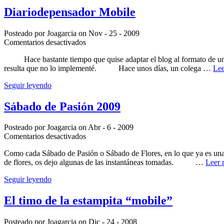
Android
Diariodepensador Mobile
Posteado por Joagarcia on Nov - 25 - 2009
en
Comentarios desactivados
Diariodepensador
Hace bastante tiempo que quise adaptar el blog al formato de una pa
Mobile
resulta que no lo implementé. Hace unos días, un colega …
Lee
Seguir leyendo
Sábado de Pasión 2009
Posteado por Joagarcia on Abr - 6 - 2009
en
Comentarios desactivados
Sábado
Como cada Sábado de Pasión o Sábado de Flores, en lo que ya es una t
de
de flores, os dejo algunas de las instantáneas tomadas. …
Leer 
Pasión
2009
Seguir leyendo
El timo de la estampita “mobile”
Posteado por Joagarcia on Dic - 24 - 2008