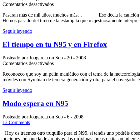
en
Comentarios desactivados
El
Pasaran más de mil años, muchos más… Eso decía la canción y pod
timo
Hemos pasado del timo de la estampita que majestuosamente interpre
de
la
Seguir leyendo
estampita
“mobile”
El tiempo en tu N95 y en Firefox
Posteado por Joagarcia on Sep - 20 - 2008
en
Comentarios desactivados
El
Reconozco que soy un pelín maniático con el tema de la meteorología,
tiempo
móviles con Symbian de tercera generación y otra para el navegado
en
tu
Seguir leyendo
N95
y
Modo espera en N95
en
Firefox
Posteado por Joagarcia on Sep - 6 - 2008
13 Comments
Hoy os traemos otro truquillo para el N95, si tenéis uno podréis obser
opciones, búsqueda de archivos, las próximas tareas o citas pendien