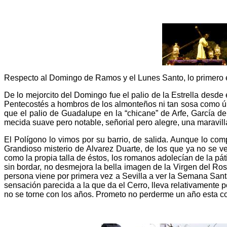
Respecto al Domingo de Ramos y el Lunes Santo, lo primero es 
De lo mejorcito del Domingo fue el palio de la Estrella desd
Pentecostés a hombros de los almonteños ni tan sosa como últ
que el palio de Guadalupe en la “chicane” de Arfe, García de 
mecida suave pero notable, señorial pero alegre, una maravil
El Polígono lo vimos por su barrio, de salida. Aunque lo comp
Grandioso misterio de Alvarez Duarte, de los que ya no se v
como la propia talla de éstos, los romanos adolecían de la pá
sin bordar, no desmejora la bella imagen de la Virgen del R
persona viene por primera vez a Sevilla a ver la Semana Santa
sensación parecida a la que da el Cerro, lleva relativamente
no se torne con los años. Prometo no perderme un año esta co