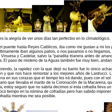
la alegría de ver unos días tan perfectos en lo climatológico.
e el puente hasta Reyes Católicos, iba como me gustan a mi los 
imamente iban algunos palios, o nos pasamos o no llegamos, pero
Vinuesa y Castelar, salvo la “paradita trianera antes de arran
la. El paso de misterio de la Aguas también fue muy bien, and
rendo, la rapidez con la que dejó su barrio fue lo único achac
en y que nos hace remontar a los mejores años de Lastrucci. L
tina en sus corazas que el tiempo les irá dando, pues con el so
osario que llevaba el manto de la Coronación de la Macarena, q
, estoy seguro que no sabría decirnos si esta cofradía lleva u
 poco tiempo en la nómina de cofradías pero han sabido imponer 
fradía mientras me sea posible.