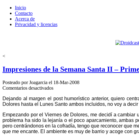
Inicio
Contacto
Acerca de
Privacidad y licencias
<
Impresiones de la Semana Santa II – Prim
Posteado por Joagarcia el 18-Mar-2008
en
Comentarios desactivados
Impresiones
Dejando al margen el post humorístico anterior, quiero ce
de
Dolores hasta el Lunes Santo ambos incluidos, no voy a decir q
la
Semana
Empezando por el Viernes de Dolores, me decidí a cambiar u
Santa
problema ha sido la lejanía o el poco aparcamiento, ambas p
II
pero centrándonos en la cofradía, tengo que reconocer que me 
–
que me encante. El ambiente es muy de barrio y acoge con gran
Primer
Tercio